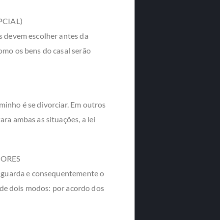
CIAL)
os devem escolher antes da
omo os bens do casal serão
minho é se divorciar. Em outros
ra ambas as situações, a lei
NORES
 a guarda e consequentemente o
a de dois modos: por acordo dos