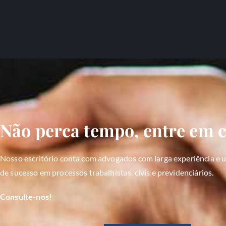
Não perca tempo, entre em c
Nosso escritório conta com advogados com larga experiência e u
de sucesso em processos trabalhistas, civis e previdenciários.
Consulte-nos!