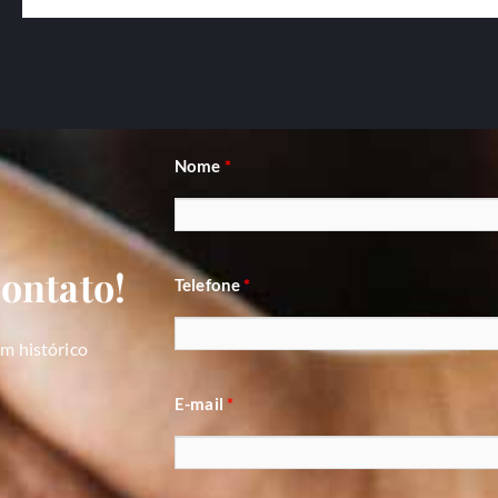
Nome
*
ontato!
Telefone
*
m histórico
E-mail
*