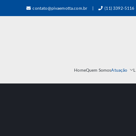
contato@pivaemotta.com.br |
(11) 3392-5116
Home
Quem Somos
Atuação
L